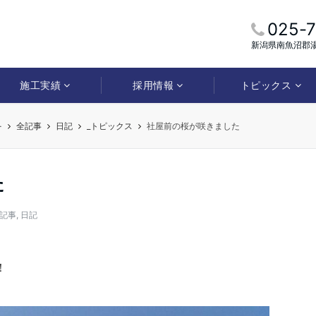
025-
新潟県南魚沼郡湯
施工実績
採用情報
トピックス
-
全記事
日記
_トピックス
社屋前の桜が咲きました
た
記事
,
日記
！