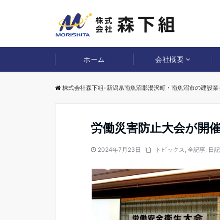
ホーム
会社概要
株式会社森下組-新潟県南魚沼郡湯沢町・南魚沼市の建設業
労働災害防止大会が開
2024年7月23日
_トピックス
,
全記事
,
日記