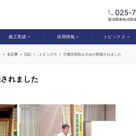
025-
新潟県南魚沼郡湯
施工実績
採用情報
トピックス
-
全記事
日記
_トピックス
労働災害防止大会が開催されました
催されました