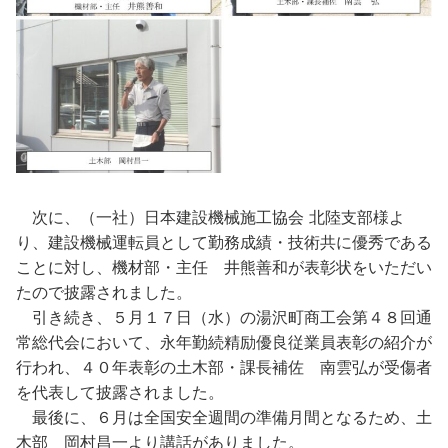
次に、（一社）日本建設機械施工協会 北陸支部様よ
り、建設機械運転員として勤務成績・技術共に優秀である
ことに対し、機材部・主任 井熊善和が表彰状をいただい
たので披露されました。
引き続き、５月１７日（水）の湯沢町商工会第４８回通
常総代会において、永年勤続精励優良従業員表彰の紹介が
行われ、４０年表彰の土木部・課長補佐 南雲弘が受傷者
を代表して披露されました。
最後に、６月は全国安全週間の準備月間となるため、土
木部 岡村昌一より講話がありました。