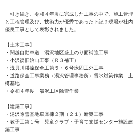
引き続き、令和４年度に完成した工事の中で、施工管理
と工程管理及び、技術力が優秀であった下記９現場が社内
優良工事として表彰されました。
【土木工事】
・関越自動車道 湯沢地区盛土のり面補強工事
・小沢復旧治山工事（Ｒ３補正）
・浅貝川渓流保全工第５・６号床固工外工事
・道路保全工事業務（湯沢管理事務所）雪氷対策作業 土
樽基地
・令和４年度 湯沢工区除雪作業
【建築工事】
・湯沢除雪基地車庫棟２期（２１）新築工事
・教子工第１号 児童クラブ・子育て支援センター施設建
築工事