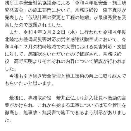
務所工事安全対策協議会による「令和４年度安全・施工研
究発表会」の施工部門において、常務取締役 森下真朋が
発表した「仮設計画の変更と工程の短縮」が最優秀賞を受
賞したので披露されました。
また、令和４年３月２２日（水）に行われた令和４年度
北陸地方整備局災害対応功労者感謝状贈呈式において、令
和４年１２月の柏崎地域での大雪における災害対応・支援
に対して、感謝状をいただいたので披露され、常務取締
役 髙野広明よりそれぞれの内容について解説が行われま
した。
今後も引き続き安全管理と施工技術の向上に取り組んで
もらいたいと思います。
最後に、専務取締役 若井正弘より新入社員へ激励の言
葉がかけられ、これから始まる工事については安全管理を
徹底し、無事故・無災害で施工できるよう訓示がありまし
た。