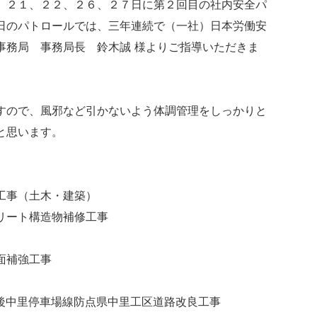
２１、２２、２６、２７日に第２回目の社内安全パ
日のパトロールでは、三年連続で（一社）日本労働安
事務局 事務局長 鈴木誠 様よりご指導いただきま
ので、風邪など引かないよう体調管理をしっかりと
と思います。
工事（土木・建築）
リート構造物補修工事
面補強工事
 Θ越後中里停車場線防点県中里工区道路改良工事