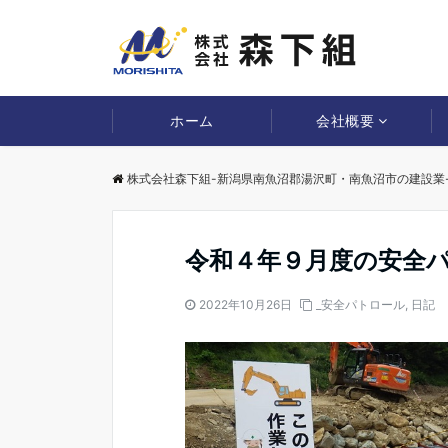
ホーム
会社概要
株式会社森下組-新潟県南魚沼郡湯沢町・南魚沼市の建設業
令和４年９月度の安全
2022年10月26日
_安全パトロール
,
日記