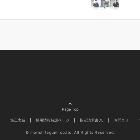
Page Top
施工実績
採用情報特設ページ
指定請求書DL
お問合せ
©
morishitagumi co.ltd. All Rights Reserved.