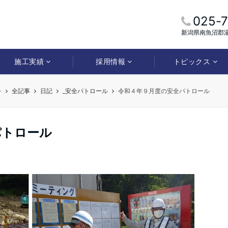
025-
新潟県南魚沼郡湯
施工実績
採用情報
トピックス
-
全記事
日記
_安全パトロール
令和４年９月度の安全パトロール
パトロール