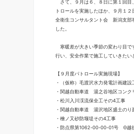
さて、９月は６、８日に第１回目、
トロールを実施したほか、９月１２
全衛生コンサルタント会 新潟支部
した。
寒暖差が大きい季節の変わり目です
行い、安全作業で施工していきたい
【９月度パトロール実施現場】
・（仮称）毛渡沢水力発電計画建設
・関越自動車道 湯之谷地区コンク
・松川入川渓流保全工その4工事
・関越自動車道 湯沢地区盛土のり
・檜ノ又砂防堰堤その4工事
・防点県第1062-00-00-01号