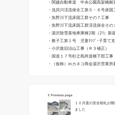
・関越自動車道 中央公園高架橋耐
・浅貝川渓流保全工第５・６号床固
・魚野川下流床固工群その７工事
・魚野川下流床固工群渓流保全その
・湯沢除雪基地車庫棟2期（21）新
・教子工第１号 児童ｸﾗﾌﾞ･子育て
・小沢復旧治山工事（Ｒ３補正）
・国道１７号杉之島跨道橋下部工事
・（仮称）㈱カネコ商会湯沢営業所
Previous page
１０月度の安全朝礼が開
ました