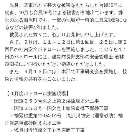
先月、関東地方で甚大な被害をもたらした台風15号に
続き、10月も台風19号による被害が各地出ています。弊
社のある湯沢町でも、一部の地域が一時的に孤立状態にな
るなどの被害が出ました。
被災された方々に、心よりお見舞い申し上げます。
さて、９月は、１１～１２日に第１回目、２５日に第２
回目の社内安全パトロールを実施しました。このうち１１
日のパトロールには、建災防長野支部の安全管理士 若林
茂樹様にご同行いただきご指導いただきました。
また、９月１３日には土木部で工事研究会を実施し、技
術と情報の共有をおこないました。
【９月度パトロール実施現場】
・国道２５３号欠之上第２渓流堰堤外工事
・国道２５３号一国欠之上線跨道橋下部外工事
・補緊砂重第11-04-01号 滝沢川防安（通常砂防）補
正緊急重点砂防えん堤工事
・浅貝川渓流保全工６号床固工工事